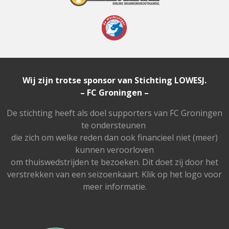
a
k
m
Wij zijn trotse sponsor van Stichting LOWESJ.
– FC Groningen
–
De stichting heeft als doel supporters van FC Groningen
te ondersteunen
die zich om welke reden dan ook financieel niet (meer)
kunnen veroorloven
om thuiswedstrijden te bezoeken. Dit doet zij door het
verstrekken van een seizoenkaart.
Klik op het logo voor
meer informatie.