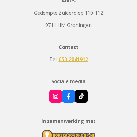
Adres
Gedempte Zuiderdiep 110-112
9711 HM Groningen
Contact
Tel:
050-2041912
Sociale media
I
F
T
n
a
i
s
c
k
t
e
T
In samenwerking met
a
b
o
g
o
k
r
o