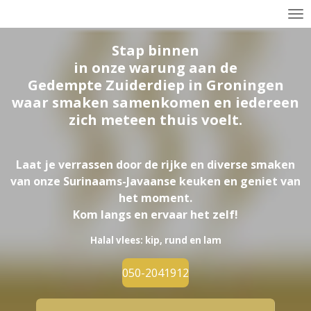
Ga
direct
Stap binnen
naar
in onze warung aan
de
de
hoofdinhoud
Gedempte Zuiderdiep in Groningen
waar smaken samenkomen en iedereen
zich meteen thuis voelt.
Laat je verrassen door de rijke en diverse smaken
van onze Surinaams-Javaanse keuken en geniet van
het moment.
Kom langs en ervaar het zelf!
Halal vlees: kip, rund en lam
050-2041912